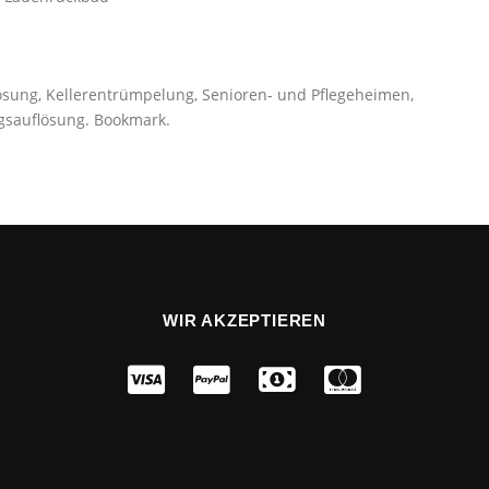
ösung, Kellerentrümpelung, Senioren- und Pflegeheimen,
gsauflösung. Bookmark.
WIR AKZEPTIEREN