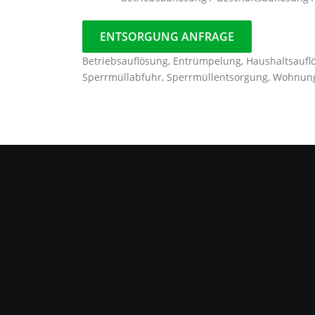
ENTSORGUNG ANFRAGE
Betriebsauflösung, Entrümpelung, Haushaltsaufl
Sperrmüllabfuhr, Sperrmüllentsorgung, Wohnun