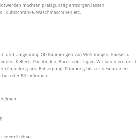
 loswerden möchten preisgünstig entsorgen lassen.
as , Kühlschränke, Waschmaschinen etc.
rlin und Umgebung. Ob Räumungen von Wohnungen, Häusern,
eimen, Kellern, Dachböden, Büros oder Lager: Wir kümmern uns f
 Entrümpelung und Entsorgung. Räumung bis zur besenreinen
rbe- oder Büroräumen
geheimen
ng
 / Ladenrückbau