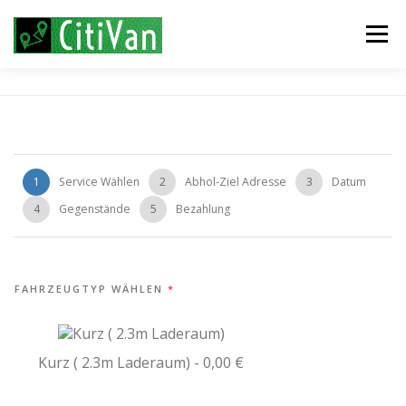
Zum
Inhalt
Menü
springen
WIE FUNKTIONERT CITIVAN
ONLINE BUCHEN
SERVICES
GESCHÄFTSKUNDEN
ENGLISH
1
Service Wählen
2
Abhol-Ziel Adresse
3
Datum
4
Gegenstände
5
Bezahlung
FAHRZEUGTYP WÄHLEN
*
Kurz ( 2.3m Laderaum) - 0,00 €